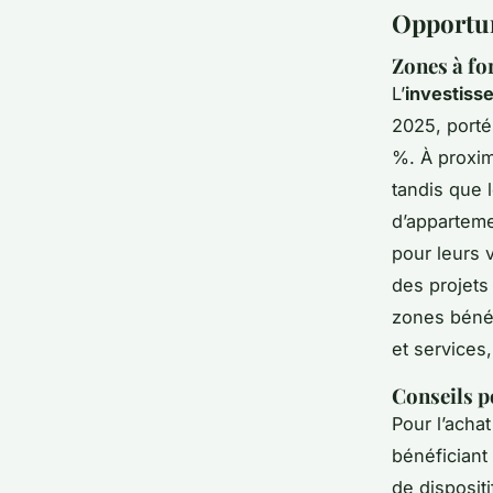
Opportun
Zones à for
L’
investiss
2025, port
%. À proxim
tandis que 
d’apparteme
pour leurs 
des projet
zones bénéf
et services,
Conseils p
Pour l’acha
bénéficiant
de dispositi