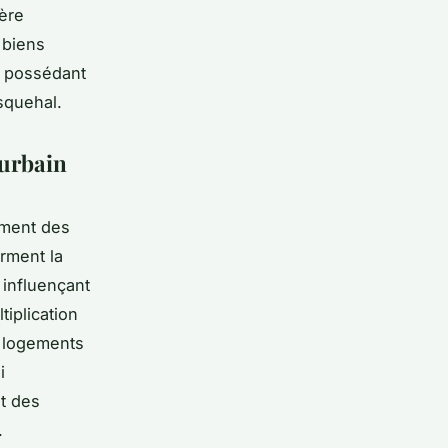
ière
 biens
e possédant
asquehal.
 urbain
ment des
rment la
 influençant
iplication
e logements
i
t des
.