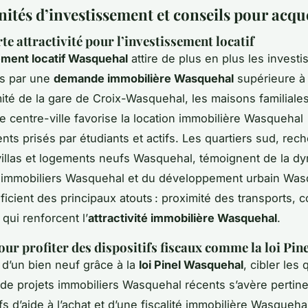
ités d’investissement et conseils pour acqu
te attractivité pour l’investissement locatif
ement locatif Wasquehal
attire de plus en plus les invest
és par une
demande immobilière Wasquehal
supérieure à l
ité de la gare de Croix-Wasquehal, les maisons familiale
le centre-ville favorise la location immobilière Wasquehal
nts prisés par étudiants et actifs. Les quartiers sud, rec
villas et logements neufs Wasquehal, témoignent de la d
s immobiliers Wasquehal et du développement urbain Was
icient des principaux atouts : proximité des transports,
 qui renforcent l’
attractivité immobilière Wasquehal
.
our profiter des dispositifs fiscaux comme la loi Pine
t d’un bien neuf grâce à la
loi Pinel Wasquehal
, cibler les 
 de projets immobiliers Wasquehal récents s’avère pertinen
fs d’aide à l’achat et d’une fiscalité immobilière Wasqueha