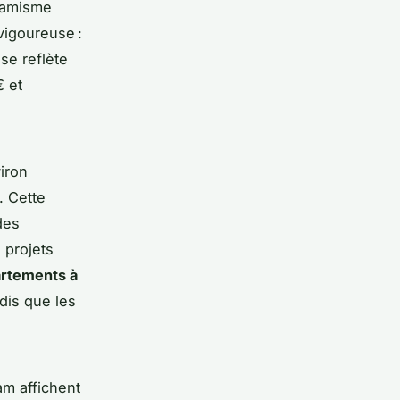
ynamisme
vigoureuse :
se reflète
€ et
iron
. Cette
des
 projets
rtements à
dis que les
am affichent