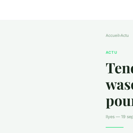
Accueil
›
Actu
ACTU
Ten
wasq
pou
Ilyes — 19 se