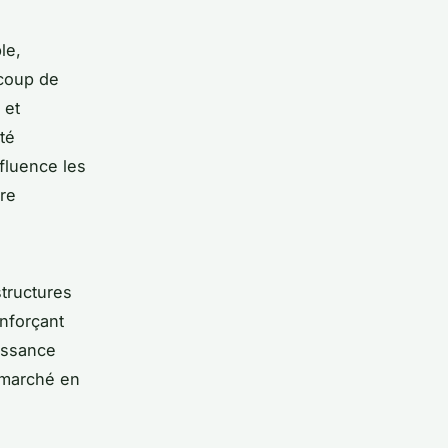
le,
ucoup de
 et
té
fluence les
ère
tructures
nforçant
issance
n marché en