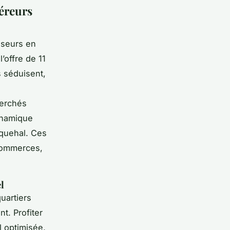
éreurs
isseurs en
’offre de 11
s séduisent,
herchés
ynamique
quehal. Ces
 commerces,
l
quartiers
t. Profiter
l optimisée,