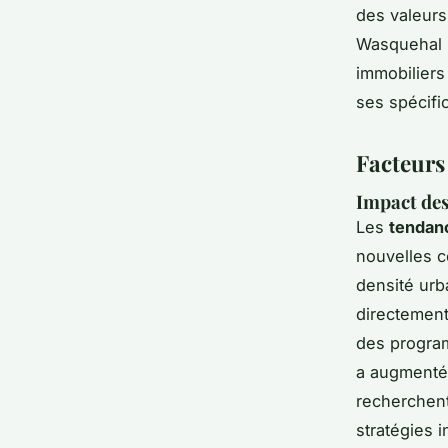
des valeurs 
Wasquehal l
immobilier
ses spécific
Facteurs
Impact des
Les
tendan
nouvelles c
densité urb
directement
des program
a augmenté
recherchent
stratégies 