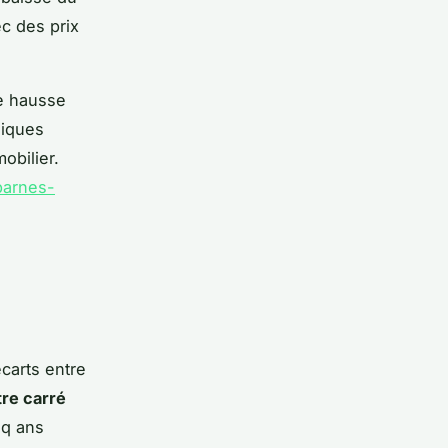
ec des prix
re hausse
liques
obilier.
barnes-
carts entre
tre carré
nq ans