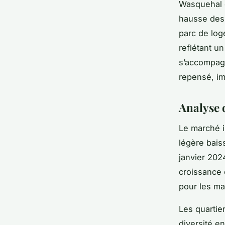
Wasquehal c
hausse des 
parc de log
reflétant u
s’accompagn
repensé, imp
Analyse 
Le marché 
légère bais
janvier 202
croissance
pour les ma
Les quartie
diversité e