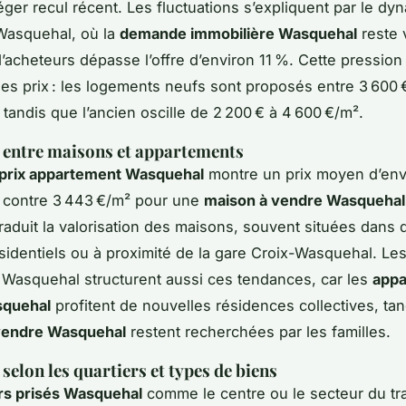
éger recul récent. Les fluctuations s’expliquent par le d
Wasquehal, où la
demande immobilière Wasquehal
reste 
’acheteurs dépasse l’offre d’environ 11 %. Cette pression 
les prix : les logements neufs sont proposés entre 3 600 
 tandis que l’ancien oscille de 2 200 € à 4 600 €/m².
 entre maisons et appartements
 prix appartement Wasquehal
montre un prix moyen d’env
 contre 3 443 €/m² pour une
maison à vendre Wasquehal
traduit la valorisation des maisons, souvent situées dans 
ésidentiels ou à proximité de la gare Croix-Wasquehal. Les
 Wasquehal structurent aussi ces tendances, car les
appa
squehal
profitent de nouvelles résidences collectives, tan
vendre Wasquehal
restent recherchées par les familles.
selon les quartiers et types de biens
rs prisés Wasquehal
comme le centre ou le secteur du tr