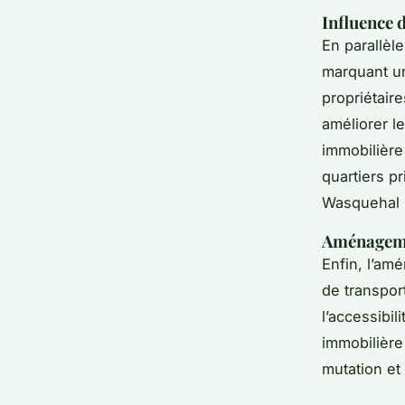
Influence 
En parallèle
marquant un
propriétair
améliorer l
immobilière
quartiers pr
Wasquehal 
Aménagemen
Enfin, l’am
de transpor
l’accessibi
immobilière
mutation et