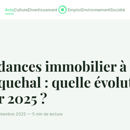
Actu
Culture
Divertissement
Emploi
Environnement
Société
dances immobilier à
uehal : quelle évolu
r 2025 ?
ptembre 2025 — 5 min de lecture