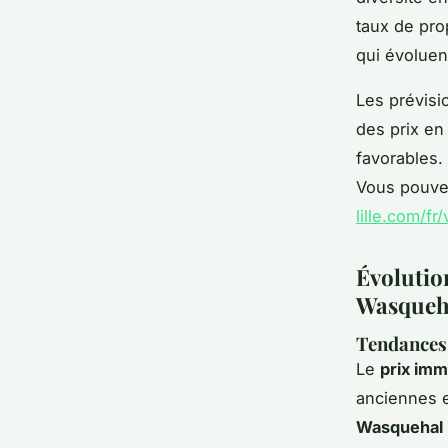
taux de prop
qui évoluen
Les prévisi
des prix en
favorables.
Vous pouvez
lille.com/f
Évolution
Wasqueh
Tendances 
Le
prix imm
anciennes e
Wasquehal