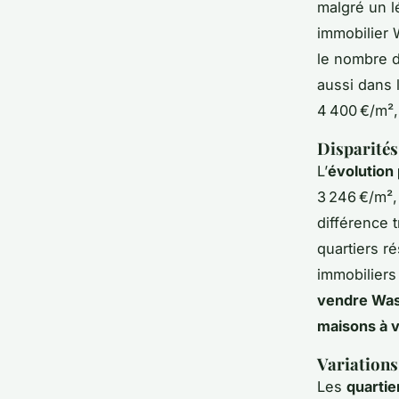
malgré un l
immobilier 
le nombre d
aussi dans 
4 400 €/m²,
Disparités
L’
évolution
3 246 €/m²,
différence 
quartiers r
immobiliers
vendre Wa
maisons à 
Variations 
Les
quartie