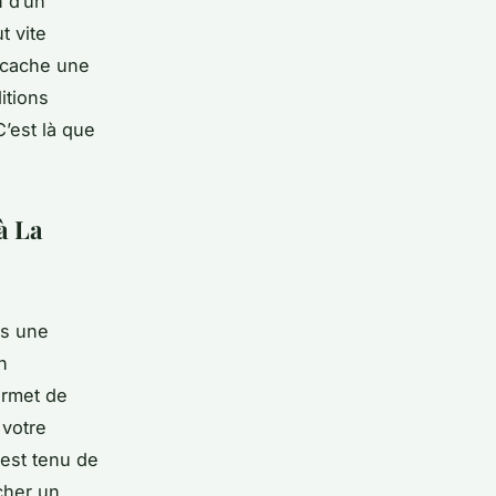
n d’un
t vite
e cache une
itions
’est là que
à La
rs une
n
ermet de
 votre
 est tenu de
cher un