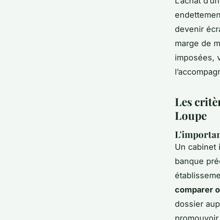
L’achat d’u
endettement
devenir écr
marge de ma
imposées, v
l’accompagn
Les critè
Loupe
L'importan
Un cabinet 
banque préc
établisseme
comparer o
dossier aup
promouvoir.