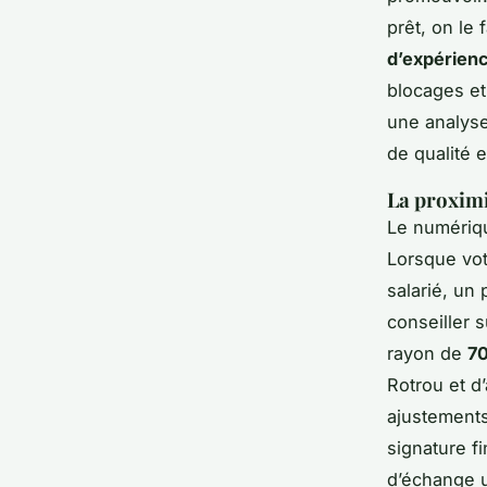
prêt, on le
d’expérien
blocages et
une analyse
de qualité 
La proximi
Le numériqu
Lorsque vot
salarié, un
conseiller s
rayon de
70
Rotrou et d’
ajustements
signature f
d’échange u