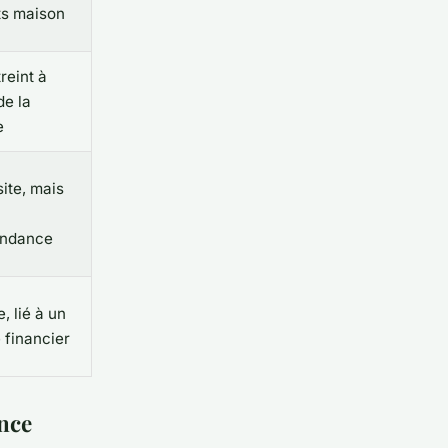
ts maison
reint à
de la
e
ite, mais
endance
e, lié à un
 financier
ance