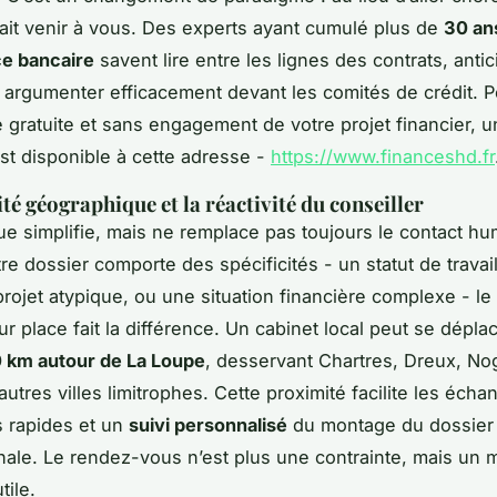
 fait venir à vous. Des experts ayant cumulé plus de
30 an
ce bancaire
savent lire entre les lignes des contrats, antic
 argumenter efficacement devant les comités de crédit. P
 gratuite et sans engagement de votre projet financier, u
est disponible à cette adresse -
https://www.financeshd.fr
té géographique et la réactivité du conseiller
e simplifie, mais ne remplace pas toujours le contact hu
re dossier comporte des spécificités - un statut de travai
 projet atypique, ou une situation financière complexe - le
ur place fait la différence. Un cabinet local peut se dépl
 km autour de La Loupe
, desservant Chartres, Dreux, No
autres villes limitrophes. Cette proximité facilite les écha
 rapides et un
suivi personnalisé
du montage du dossier 
inale. Le rendez-vous n’est plus une contrainte, mais un
tile.