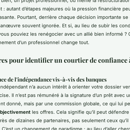
n bien, un projet professionnel, ou même la restructuratio
 : autant d’étapes majeures où la pression financière peu
asante. Pourtant, derrière chaque décision importante s
nœuvre souvent ignorée. Et si, au lieu de subir les cond
ous pouviez les renégocier avec un allié bien informé ? C
ement d’un professionnel change tout.
res pour identifier un courtier de confiance 
ce de l'indépendance vis-à-vis des banques
indépendant n’a aucun intérêt à orienter votre dossier ve
ise. Il n’est pas rémunéré à la signature d’un prêt avec u
nt donné, mais par une commission globale, ce qui lui p
bjectivement
les offres. Cela signifie qu’il peut défendre
rès de dizaines de partenaires, pas seulement ceux qu’il
 C’est un changement de paradigme : au lieu d’aller cher