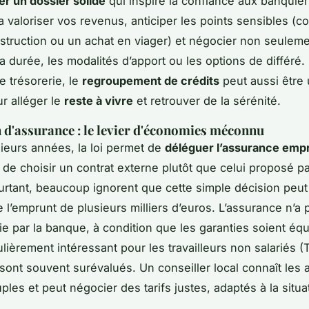
er un dossier solide
qui inspire la confiance aux banquie
a valoriser vos revenus, anticiper les points sensibles (
struction ou un achat en viager) et négocier non seulemen
la durée, les modalités d’apport ou les options de différé.
de trésorerie, le
regroupement de crédits
peut aussi être
ur alléger le
reste à vivre
et retrouver de la sérénité.
 d'assurance : le levier d'économies méconnu
ieurs années, la loi permet de
déléguer l’assurance emp
 de choisir un contrat externe plutôt que celui proposé pa
rtant, beaucoup ignorent que cette simple décision peut 
e l’emprunt de plusieurs milliers d’euros. L’assurance n’a
nie par la banque, à condition que les garanties soient équ
ulièrement intéressant pour les travailleurs non salariés (
 sont souvent surévalués. Un conseiller local connaît les
ples et peut négocier des tarifs justes, adaptés à la situat