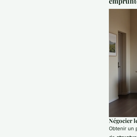
emprunt
Négocier l
Obtenir un p