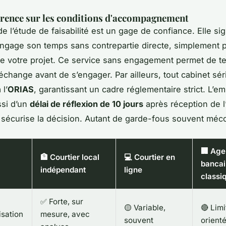
rence sur les conditions d'accompagnement
de l’étude de faisabilité est un gage de confiance. Elle sig
engage son temps sans contrepartie directe, simplement 
é de votre projet. Ce service sans engagement permet de te
’échange avant de s’engager. Par ailleurs, tout cabinet sér
 l’
ORIAS
, garantissant un cadre réglementaire strict. L’e
ssi d’un
délai de réflexion de 10 jours
après réception de l
i sécurise la décision. Autant de garde-fous souvent méc
🏢 Ag
🏦 Courtier local
💻 Courtier en
bancai
indépendant
ligne
classi
✅ Forte, sur
🟡 Variable,
🔴 Limi
isation
mesure, avec
souvent
orienté