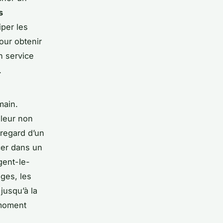
s
iper les
our obtenir
n service
.
main.
lleur non
 regard d’un
acer dans un
gent-le-
nges, les
jusqu’à la
 moment