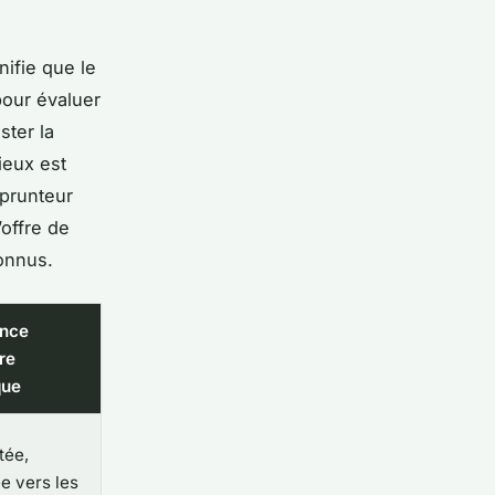
nifie que le
pour évaluer
ster la
ieux est
mprunteur
’offre de
onnus.
ence
re
que
tée,
e vers les