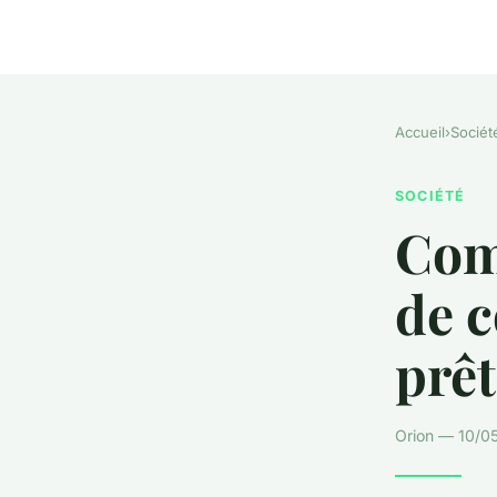
Accueil
›
Sociét
SOCIÉTÉ
Com
de c
prêt
Orion — 10/05