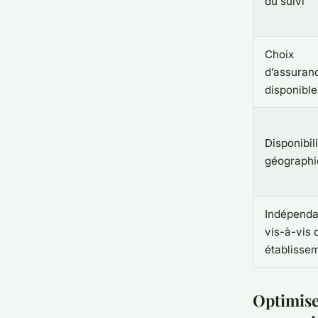
du suivi
Choix
d’assuran
disponible
Disponibil
géographi
Indépend
vis-à-vis 
établisse
Optimiser