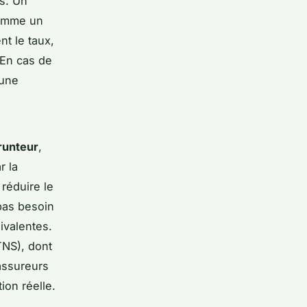
rs. Un
comme un
t le taux,
 En cas de
 une
runteur
,
r la
réduire le
 pas besoin
ivalentes.
TNS), dont
 assureurs
ion réelle.