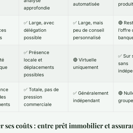
analyse
automatisée
produi
approfondie
✅ Large, avec
✅ Large, mais
🔴 Rest
ces
délégation
peu de conseil
l’offre 
s
possible
personnalisé
banqu
✅ Présence
✅ Sur s
ité
locale et
🔴 Virtuelle
sans
que
déplacements
uniquement
indép
possibles
ance
✅ Totale, pas de
✅ Généralement
🔴 Null
des
pression
indépendant
groupe
ments
commerciale
 ses coûts : entre prêt immobilier et assur